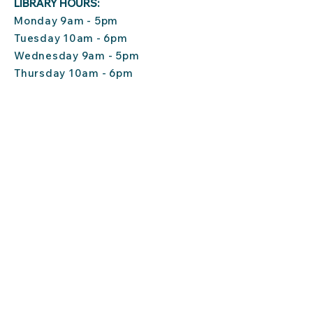
LIBRARY HOURS:
Monday 9am - 5pm
Tuesday 10am - 6pm
Wednesday 9am - 5pm
Thursday 10am - 6pm
Friday 10am - 4pm
Saturday 10am - 1pm
Sunday CLOSED
CONTACT US:
(860) 535-0383
staff@wheelerlibrary.org
P.O. Box 217
101 Main Street
North Stonington, CT
06359