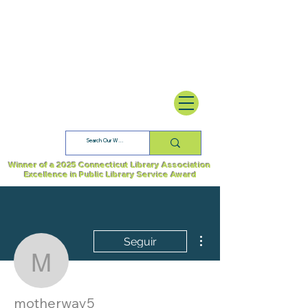
Winner of a 2025 Connecticut Library Association
Excellence in Public Library Service Award
Más acciones
Seguir
motherway5
motherway5