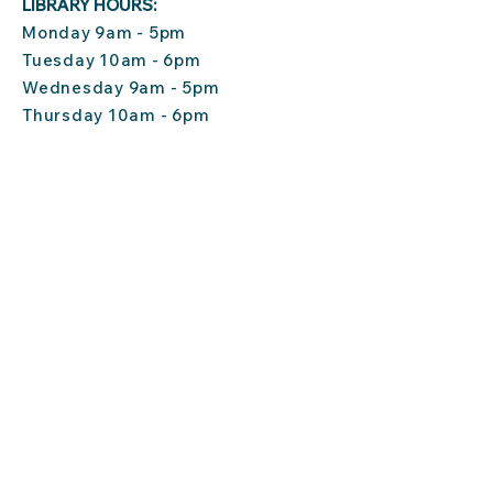
LIBRARY HOURS:
Monday 9am - 5pm
Tuesday 10am - 6pm
Wednesday 9am - 5pm
Thursday 10am - 6pm
Friday 10am - 4pm
Saturday 10am - 1pm
Sunday CLOSED
CONTACT US:
(860) 535-0383
staff@wheelerlibrary.org
P.O. Box 217
101 Main Street
North Stonington, CT
06359