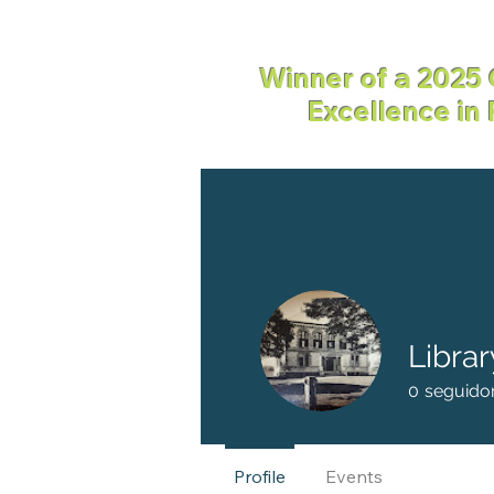
Winner of a 2025 
Excellence in
Summer Reading
Wh
Librar
0
seguido
Profile
Events