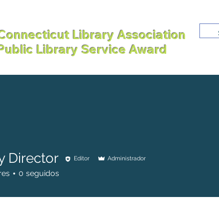
Connecticut Library Association
 Public Library Service Award
CALENDAR
CAP
eeler Library's PLANS FOR THE FUTURE
Adults
Childr
y Director
Editor
Administrador
res
0
seguidos