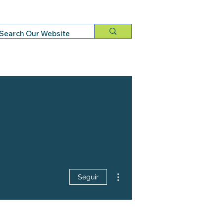
ITAL CAMPAIGN
GET OUR NEWSLETTER
en
Teens
Calendar
More
Más acciones
Seguir